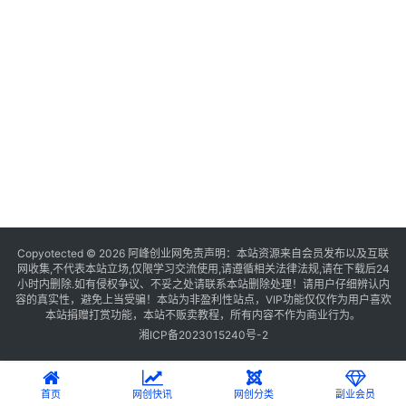
Copyotected © 2026
阿峰创业网
免责声明：本站资源来自会员发布以及互联
网收集,不代表本站立场,仅限学习交流使用,请遵循相关法律法规,请在下载后24
小时内删除.如有侵权争议、不妥之处请联系本站删除处理！请用户仔细辨认内
容的真实性，避免上当受骗！本站为非盈利性站点，VIP功能仅仅作为用户喜欢
本站捐赠打赏功能，本站不贩卖教程，所有内容不作为商业行为。
湘ICP备2023015240号-2
首页
网创快讯
网创分类
副业会员