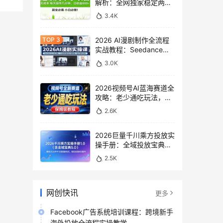
解析：全网独家稳定两年
老项目，助你日赚
3.4K
500+稿费收益
2026 AI漫剧制作全流程
实战教程：Seedance
2.0即梦视频生成与小说
3.0K
授权教学
2026视频号AI蓝海赛道全
攻略：老少通吃玩法，零
基础保姆级副业增收教程
2.6K
2026巨量千川乘方投放实
操手册：全域投放宝典
5.0深度解析ROI提升方案
2.5K
网创快讯
更多
Facebook广告系统培训课程：跨境新手
海外投放全流程实操教学