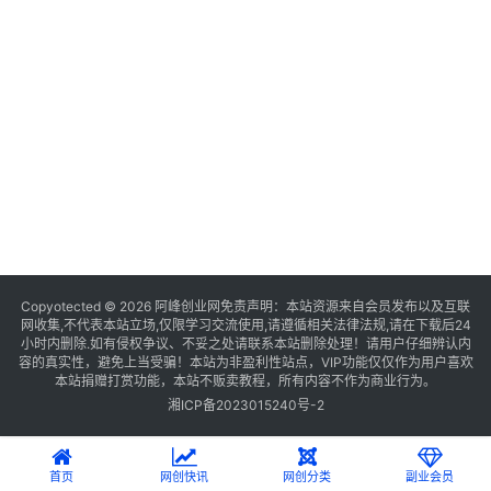
Copyotected © 2026
阿峰创业网
免责声明：本站资源来自会员发布以及互联
网收集,不代表本站立场,仅限学习交流使用,请遵循相关法律法规,请在下载后24
小时内删除.如有侵权争议、不妥之处请联系本站删除处理！请用户仔细辨认内
容的真实性，避免上当受骗！本站为非盈利性站点，VIP功能仅仅作为用户喜欢
本站捐赠打赏功能，本站不贩卖教程，所有内容不作为商业行为。
湘ICP备2023015240号-2
首页
网创快讯
网创分类
副业会员