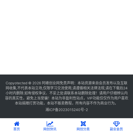
Copyotected © 2026
阿峰创业网
免责声明：本站资源来自会员发布以及互联
网收集,不代表本站立场,仅限学习交流使用,请遵循相关法律法规,请在下载后24
小时内删除.如有侵权争议、不妥之处请联系本站删除处理！请用户仔细辨认内
容的真实性，避免上当受骗！本站为非盈利性站点，VIP功能仅仅作为用户喜欢
本站捐赠打赏功能，本站不贩卖教程，所有内容不作为商业行为。
湘ICP备2023015240号-2
首页
网创快讯
网创分类
副业会员