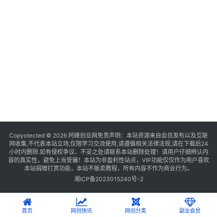
Copyotected © 2026
阿峰创业网
免责声明：本站资源来自会员发布以及互联
网收集,不代表本站立场,仅限学习交流使用,请遵循相关法律法规,请在下载后24
小时内删除.如有侵权争议、不妥之处请联系本站删除处理！请用户仔细辨认内
容的真实性，避免上当受骗！本站为非盈利性站点，VIP功能仅仅作为用户喜欢
本站捐赠打赏功能，本站不贩卖教程，所有内容不作为商业行为。
湘ICP备2023015240号-2
首页
网创快讯
网创分类
副业会员