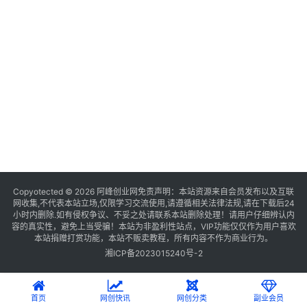
Copyotected © 2026
阿峰创业网
免责声明：本站资源来自会员发布以及互联
网收集,不代表本站立场,仅限学习交流使用,请遵循相关法律法规,请在下载后24
小时内删除.如有侵权争议、不妥之处请联系本站删除处理！请用户仔细辨认内
容的真实性，避免上当受骗！本站为非盈利性站点，VIP功能仅仅作为用户喜欢
本站捐赠打赏功能，本站不贩卖教程，所有内容不作为商业行为。
湘ICP备2023015240号-2
首页
网创快讯
网创分类
副业会员