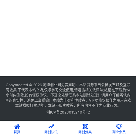
Copyotected © 2026
阿峰创业网
免责声明：本站资源来自会员发布以及互联
网收集,不代表本站立场,仅限学习交流使用,请遵循相关法律法规,请在下载后24
小时内删除.如有侵权争议、不妥之处请联系本站删除处理！请用户仔细辨认内
容的真实性，避免上当受骗！本站为非盈利性站点，VIP功能仅仅作为用户喜欢
本站捐赠打赏功能，本站不贩卖教程，所有内容不作为商业行为。
湘ICP备2023015240号-2
首页
网创快讯
网创分类
副业会员