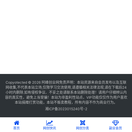
Copyotected © 2026
阿峰创业网
免责声明：本站资源来自会员发布以及互联
网收集,不代表本站立场,仅限学习交流使用,请遵循相关法律法规,请在下载后24
小时内删除.如有侵权争议、不妥之处请联系本站删除处理！请用户仔细辨认内
容的真实性，避免上当受骗！本站为非盈利性站点，VIP功能仅仅作为用户喜欢
本站捐赠打赏功能，本站不贩卖教程，所有内容不作为商业行为。
湘ICP备2023015240号-2
首页
网创快讯
网创分类
副业会员