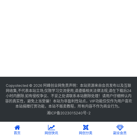
Copyotected © 2026
阿峰创业网
免责声明：本站资源来自会员发布以及互联
网收集,不代表本站立场,仅限学习交流使用,请遵循相关法律法规,请在下载后24
小时内删除.如有侵权争议、不妥之处请联系本站删除处理！请用户仔细辨认内
容的真实性，避免上当受骗！本站为非盈利性站点，VIP功能仅仅作为用户喜欢
本站捐赠打赏功能，本站不贩卖教程，所有内容不作为商业行为。
湘ICP备2023015240号-2
首页
网创快讯
网创分类
副业会员