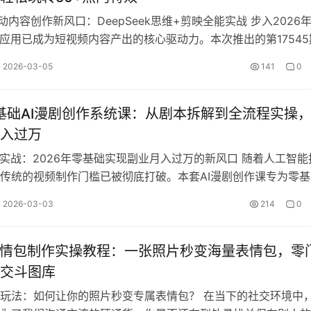
I驱动内容创作新风口：DeepSeek思维+剪映全能实战 步入2026
度应用已成为短视频内容产出的核心驱动力。本次推出的第17545
旨在为学员…
2026-03-05
141
0
零基础AI漫剧创作系统课：从剧本拆解到全流程实操
入过万
作实战：2026年零基础实现副业月入过万的新风口 随着人工智能
传统的视频制作门槛已被彻底打破。本套AI漫剧创作课专为零基
造，是一套集“理论+实操+…
2026-03-03
214
0
表情包制作实操教程：一张照片秒变海量表情包，零
交斗图库
玩法：如何让你的照片秒变专属表情包？ 在当下的社交环境中