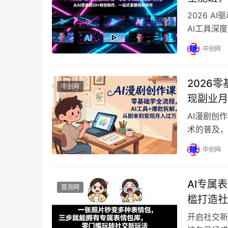
2026 A
AI工具深
实战课程，
中创网
2026
中创网
现副业月
AI漫剧创
术的普及，
学员量身打
中创网
AI专属
冒泡网
槛打造社
开启社交新