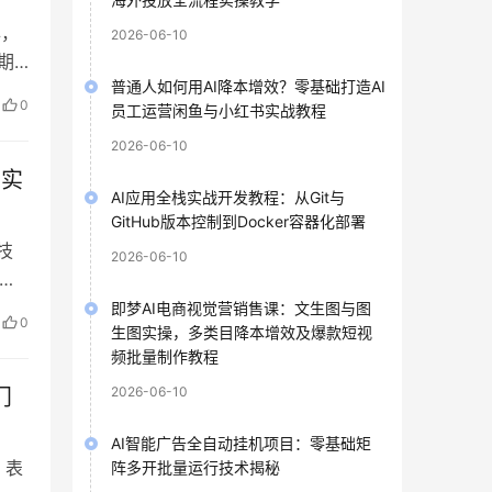
年，
2026-06-10
期
普通人如何用AI降本增效？零基础打造AI
0
员工运营闲鱼与小红书实战教程
2026-06-10
，实
AI应用全栈实战开发教程：从Git与
GitHub版本控制到Docker容器化部署
技
2026-06-10
础
即梦AI电商视觉营销售课：文生图与图
0
生图实操，多类目降本增效及爆款短视
频批量制作教程
2026-06-10
门
AI智能广告全自动挂机项目：零基础矩
，表
阵多开批量运行技术揭秘