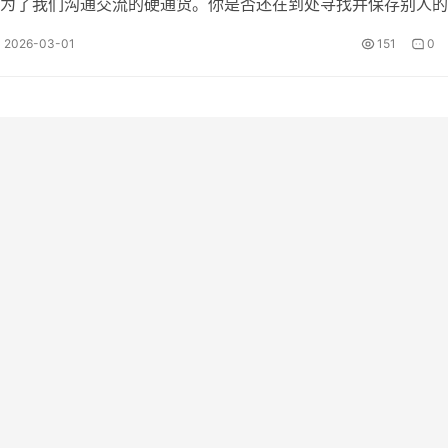
为了我们沟通交流的硬通货。你是否还在到处寻找并保存别人的
，借助强大的AI技术，只需一张照…
2026-03-01
151
0