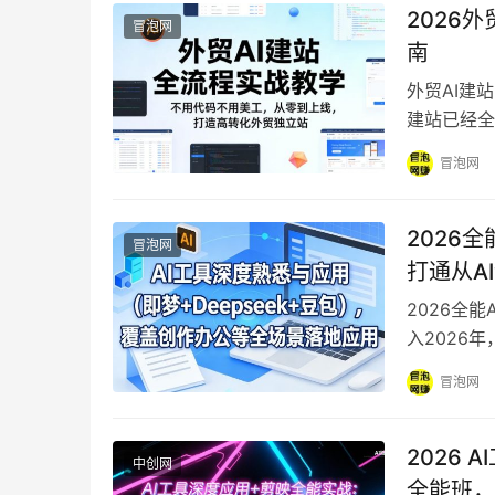
2026
冒泡网
南
外贸AI建
建站已经全
往往需要精
冒泡网
2026
冒泡网
打通从A
2026全
入2026
用已不再是
冒泡网
2026
中创网
全能班，