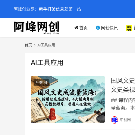
阿峰创业网：新手打破信息差第一站
首页
网创快讯
首页
AI工具应用
AI工具应用
国风文史
中创网
文史类视
## 课程
量蓝海。本
款短片的底
中创网