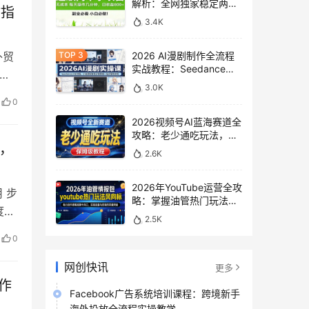
解析：全网独家稳定两年
站指
老项目，助你日赚
3.4K
500+稿费收益
外贸
2026 AI漫剧制作全流程
实战教程：Seedance
，
2.0即梦视频生成与小说
3.0K
授权教学
0
2026视频号AI蓝海赛道全
攻略：老少通吃玩法，零
包，
基础保姆级副业增收教程
2.6K
2026年YouTube运营全攻
 步
略：掌握油管热门玩法风
度应
向标，实现流量变现双重
2.5K
突破
0
网创快讯
更多
创作
Facebook广告系统培训课程：跨境新手
海外投放全流程实操教学