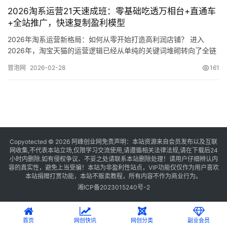
2026淘系运营21天速成班：零基础吃透万相台+直通车
+全站推广，快速复制盈利模型
2026年淘系运营新格局：如何从零开始打造高利润店铺？ 进入
2026年，淘宝天猫的运营逻辑已经从单纯的关键词堆砌转向了全链
路数据驱动与全站推广协同的新阶段。对于很多新手商家来说，面…
冒泡网
2026-02-28
161
Copyotected © 2026
阿峰创业网
免责声明：本站资源来自会员发布以及互联
网收集,不代表本站立场,仅限学习交流使用,请遵循相关法律法规,请在下载后24
小时内删除.如有侵权争议、不妥之处请联系本站删除处理！请用户仔细辨认内
容的真实性，避免上当受骗！本站为非盈利性站点，VIP功能仅仅作为用户喜欢
本站捐赠打赏功能，本站不贩卖教程，所有内容不作为商业行为。
湘ICP备2023015240号-2
首页
网创快讯
网创分类
副业会员