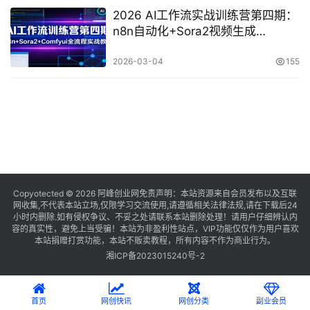
2026 AI工作流实战训练营第四期：
n8n自动化+Sora2视频生成
+Comfyui全流程教学，打造AI自动
化系统
2026-03-04
155
Copyotected © 2026
阿峰创业网
免责声明：本站资源来自会员发布以及互联
网收集,不代表本站立场,仅限学习交流使用,请遵循相关法律法规,请在下载后24
小时内删除.如有侵权争议、不妥之处请联系本站删除处理！请用户仔细辨认内
容的真实性，避免上当受骗！本站为非盈利性站点，VIP功能仅仅作为用户喜欢
本站捐赠打赏功能，本站不贩卖教程，所有内容不作为商业行为。
湘ICP备2023015240号-2
首页
网创快讯
网创分类
副业会员