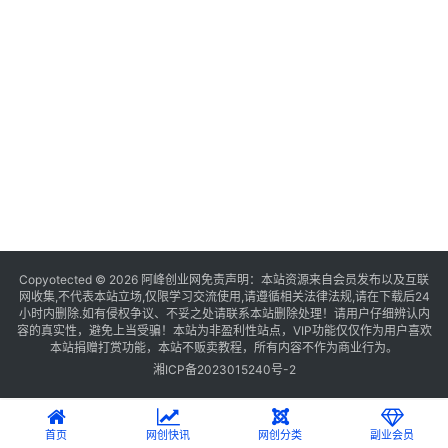
Copyotected © 2026
阿峰创业网
免责声明：本站资源来自会员发布以及互联
网收集,不代表本站立场,仅限学习交流使用,请遵循相关法律法规,请在下载后24
小时内删除.如有侵权争议、不妥之处请联系本站删除处理！请用户仔细辨认内
容的真实性，避免上当受骗！本站为非盈利性站点，VIP功能仅仅作为用户喜欢
本站捐赠打赏功能，本站不贩卖教程，所有内容不作为商业行为。
湘ICP备2023015240号-2
首页
网创快讯
网创分类
副业会员