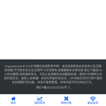
Copyotected © 2026
阿峰创业网
免责声明：本站资源来自会员发布以及互联
网收集,不代表本站立场,仅限学习交流使用,请遵循相关法律法规,请在下载后24
小时内删除.如有侵权争议、不妥之处请联系本站删除处理！请用户仔细辨认内
容的真实性，避免上当受骗！本站为非盈利性站点，VIP功能仅仅作为用户喜欢
本站捐赠打赏功能，本站不贩卖教程，所有内容不作为商业行为。
湘ICP备2023015240号-2
首页
网创快讯
网创分类
副业会员