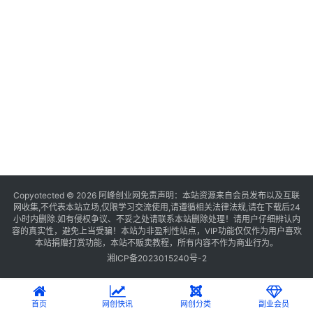
Copyotected © 2026
阿峰创业网
免责声明：本站资源来自会员发布以及互联
网收集,不代表本站立场,仅限学习交流使用,请遵循相关法律法规,请在下载后24
小时内删除.如有侵权争议、不妥之处请联系本站删除处理！请用户仔细辨认内
容的真实性，避免上当受骗！本站为非盈利性站点，VIP功能仅仅作为用户喜欢
本站捐赠打赏功能，本站不贩卖教程，所有内容不作为商业行为。
湘ICP备2023015240号-2
首页
网创快讯
网创分类
副业会员