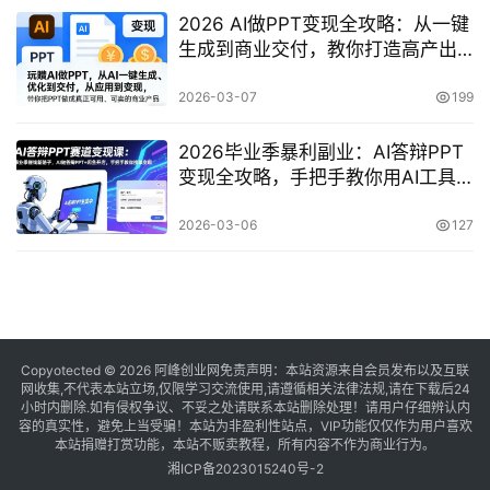
2026 AI做PPT变现全攻略：从一键
生成到商业交付，教你打造高产出
商业PPT产品
2026-03-07
199
2026毕业季暴利副业：AI答辩PPT
变现全攻略，手把手教你用AI工具
+闲鱼开店稳拿接单红利
2026-03-06
127
Copyotected © 2026
阿峰创业网
免责声明：本站资源来自会员发布以及互联
网收集,不代表本站立场,仅限学习交流使用,请遵循相关法律法规,请在下载后24
小时内删除.如有侵权争议、不妥之处请联系本站删除处理！请用户仔细辨认内
容的真实性，避免上当受骗！本站为非盈利性站点，VIP功能仅仅作为用户喜欢
本站捐赠打赏功能，本站不贩卖教程，所有内容不作为商业行为。
湘ICP备2023015240号-2