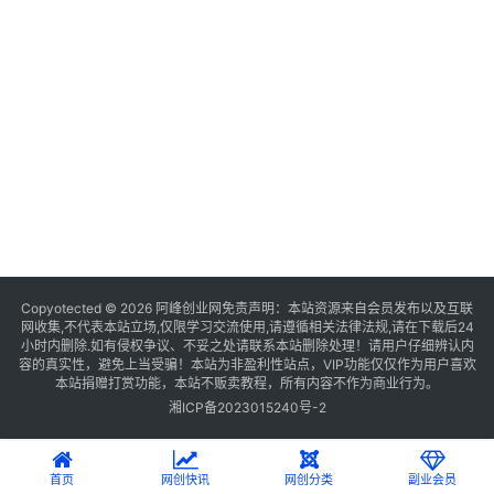
Copyotected © 2026
阿峰创业网
免责声明：本站资源来自会员发布以及互联
网收集,不代表本站立场,仅限学习交流使用,请遵循相关法律法规,请在下载后24
小时内删除.如有侵权争议、不妥之处请联系本站删除处理！请用户仔细辨认内
容的真实性，避免上当受骗！本站为非盈利性站点，VIP功能仅仅作为用户喜欢
本站捐赠打赏功能，本站不贩卖教程，所有内容不作为商业行为。
湘ICP备2023015240号-2
首页
网创快讯
网创分类
副业会员