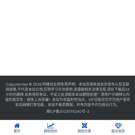
Copyotected © 2026
阿峰创业网
免责声明：本站资源来自会员发布以及互联
网收集,不代表本站立场,仅限学习交流使用,请遵循相关法律法规,请在下载后24
小时内删除.如有侵权争议、不妥之处请联系本站删除处理！请用户仔细辨认内
容的真实性，避免上当受骗！本站为非盈利性站点，VIP功能仅仅作为用户喜欢
本站捐赠打赏功能，本站不贩卖教程，所有内容不作为商业行为。
湘ICP备2023015240号-2
首页
网创快讯
网创分类
副业会员