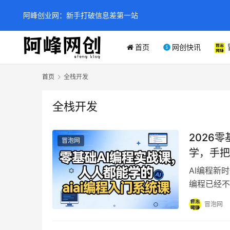
阿峰创业网：新手打破信息差第一站
首页
网创快讯
首页
全栈开发
全栈开发
2026零
冒泡网
学，手把
词）
AI编程新
编程已经不再
具的爆发，
冒泡网