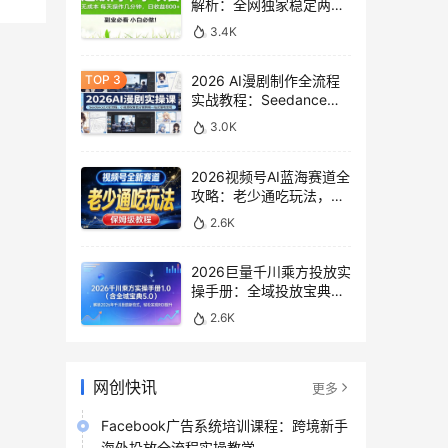
解析：全网独家稳定两年
老项目，助你日赚
3.4K
500+稿费收益
2026 AI漫剧制作全流程
实战教程：Seedance
2.0即梦视频生成与小说
3.0K
授权教学
2026视频号AI蓝海赛道全
攻略：老少通吃玩法，零
基础保姆级副业增收教程
2.6K
2026巨量千川乘方投放实
操手册：全域投放宝典
5.0深度解析ROI提升方案
2.6K
网创快讯
更多
Facebook广告系统培训课程：跨境新手
海外投放全流程实操教学