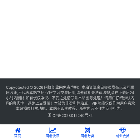
Copyotected © 2026
阿峰创业网
免责声明：本站资源来自会员发布以及互联
网收集,不代表本站立场,仅限学习交流使用,请遵循相关法律法规,请在下载后24
小时内删除.如有侵权争议、不妥之处请联系本站删除处理！请用户仔细辨认内
容的真实性，避免上当受骗！本站为非盈利性站点，VIP功能仅仅作为用户喜欢
本站捐赠打赏功能，本站不贩卖教程，所有内容不作为商业行为。
湘ICP备2023015240号-2
首页
网创快讯
网创分类
副业会员