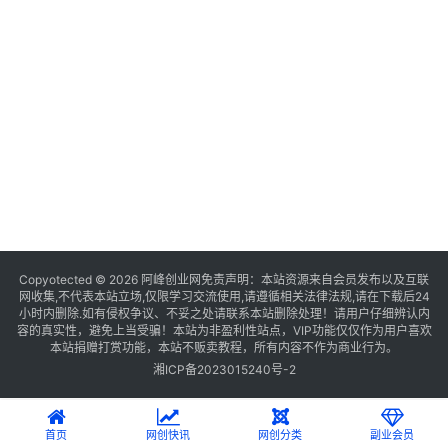
Copyotected © 2026
阿峰创业网
免责声明：本站资源来自会员发布以及互联
网收集,不代表本站立场,仅限学习交流使用,请遵循相关法律法规,请在下载后24
小时内删除.如有侵权争议、不妥之处请联系本站删除处理！请用户仔细辨认内
容的真实性，避免上当受骗！本站为非盈利性站点，VIP功能仅仅作为用户喜欢
本站捐赠打赏功能，本站不贩卖教程，所有内容不作为商业行为。
湘ICP备2023015240号-2
首页
网创快讯
网创分类
副业会员