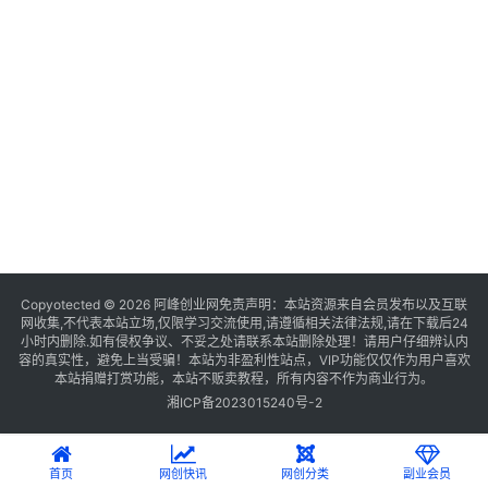
Copyotected © 2026
阿峰创业网
免责声明：本站资源来自会员发布以及互联
网收集,不代表本站立场,仅限学习交流使用,请遵循相关法律法规,请在下载后24
小时内删除.如有侵权争议、不妥之处请联系本站删除处理！请用户仔细辨认内
容的真实性，避免上当受骗！本站为非盈利性站点，VIP功能仅仅作为用户喜欢
本站捐赠打赏功能，本站不贩卖教程，所有内容不作为商业行为。
湘ICP备2023015240号-2
首页
网创快讯
网创分类
副业会员