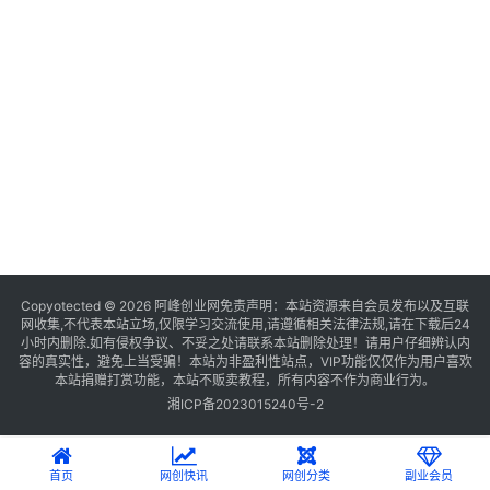
Copyotected © 2026
阿峰创业网
免责声明：本站资源来自会员发布以及互联
网收集,不代表本站立场,仅限学习交流使用,请遵循相关法律法规,请在下载后24
小时内删除.如有侵权争议、不妥之处请联系本站删除处理！请用户仔细辨认内
容的真实性，避免上当受骗！本站为非盈利性站点，VIP功能仅仅作为用户喜欢
本站捐赠打赏功能，本站不贩卖教程，所有内容不作为商业行为。
湘ICP备2023015240号-2
首页
网创快讯
网创分类
副业会员