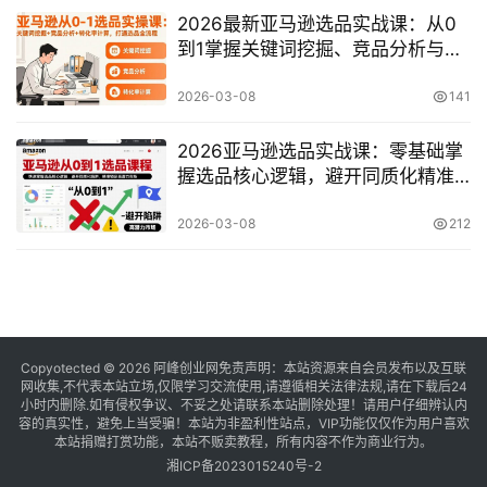
2026最新亚马逊选品实战课：从0
到1掌握关键词挖掘、竞品分析与转
化率计算全流程
2026-03-08
141
2026亚马逊选品实战课：零基础掌
握选品核心逻辑，避开同质化精准
锁定高潜力市场
2026-03-08
212
Copyotected © 2026
阿峰创业网
免责声明：本站资源来自会员发布以及互联
网收集,不代表本站立场,仅限学习交流使用,请遵循相关法律法规,请在下载后24
小时内删除.如有侵权争议、不妥之处请联系本站删除处理！请用户仔细辨认内
容的真实性，避免上当受骗！本站为非盈利性站点，VIP功能仅仅作为用户喜欢
本站捐赠打赏功能，本站不贩卖教程，所有内容不作为商业行为。
湘ICP备2023015240号-2