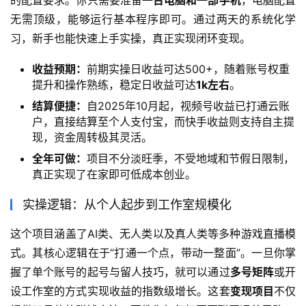
的配置要求。你只需要准备
一台电脑和一部手机
，电脑配置
无需顶级，能够运行基本程序即可。通过两天的系统化学
习，新手也能快速上手实操，真正实现闭环变现。
收益预期：
前期实操日收益可达500+，随着账号权重
提升和操作熟练，稳定日收益可达
1k左右
。
结算便捷：
自2025年10月起，视频号收益已打通云账
户，直接结算至个人支付宝，而快手收益则支持自主提
现，资金周转极其灵活。
全年可做：
项目不分淡旺季，不受地域和节假日限制，
真正实现了在家即可低成本创业。
实操逻辑：从个人起步到工作室规模化
这个项目涵盖了AI类、无人类以及真人类等多种游戏直播模
式。其核心逻辑在于“打通一个点，带动一整面”。一旦你掌
握了单个账号的起号与留人技巧，就可以通过
多号矩阵
或开
设工作室的方式实现收益的指数级增长。这套
变现项目
不仅