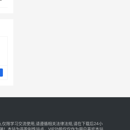
仅限学习交流使用,请遵循相关法律法规,请在下载后24小
骗！本站为非盈利性站点，VIP功能仅仅作为用户喜欢本站