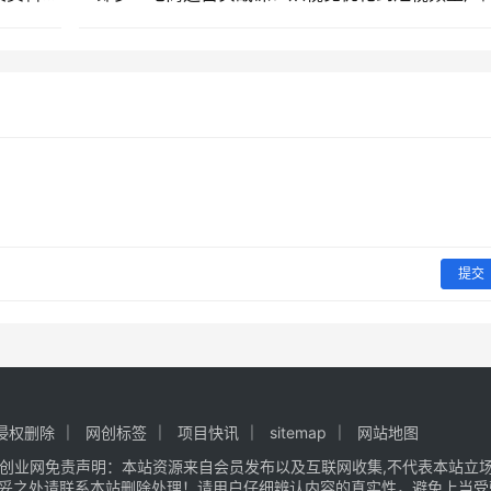
提交
侵权删除
网创标签
项目快讯
sitemap
网站地图
创业网
免责声明：本站资源来自会员发布以及互联网收集,不代表本站立场,
不妥之处请联系本站删除处理！请用户仔细辨认内容的真实性，避免上当受