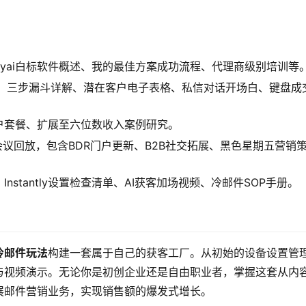
wlyai白标软件概述、我的最佳方案成功流程、代理商级别培训等
业、三步漏斗详解、潜在客户电子表格、私信对话开场白、键盘成
客户套餐、扩展至六位数收入案例研究。
5年会议回放，包含BDR门户更新、B2B社交拓展、黑色星期五营销
Instantly设置检查清单、AI获客加场视频、冷邮件SOP手册。
冷邮件玩法
构建一套属于自己的获客工厂。从初始的设备设置管
与视频演示。无论你是初创企业还是自由职业者，掌握这套从内
展邮件营销业务，实现销售额的爆发式增长。