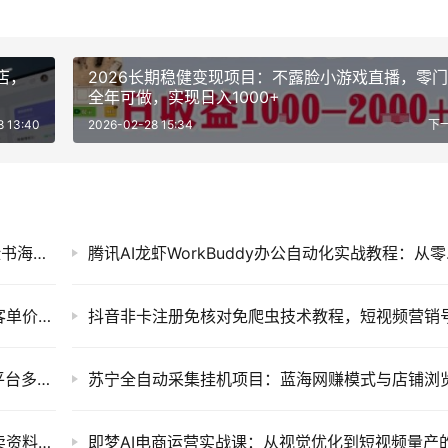
店，
2026长期稳健变现项目：不露脸小游戏直播，零
全年可做，实现日入1000+
8 13:40
2026-02-28 15:34
下
Facebook广告跨境精准投放实战课：零基础脸书海外广告账户搭建、受众优化与稳定变现教程
腾讯AI龙虾W
闲鱼小众创业新项目：情感咨询与情绪树洞高客单价私域变现运营教程
全域AI带货矩阵实战课：从短视频到直播的全平台多矩阵运营破局指南
小红书搜索虚拟电商陪跑训练营，零成本开店卖资料与全自动发货矩阵项目教程