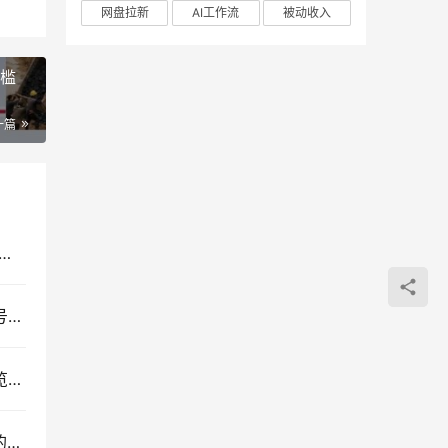
网盘拉新
AI工作流
被动收入
门槛
一篇
orkBuddy办公自动化实战教程：从零基础数字员工部署到AI高效办公全场景指南
抖音非卡注册免核对免爬虫技术教程，短视频营销号批量搭建与SEO实战指南
苏宁全自动采集挂机项目：蓝海网赚模式与店铺浏览权重推广实操揭秘
即梦AI电商运营实战课：从视觉优化到短视频量产的一站式图文视频文案解决方案