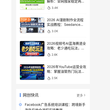
解析：全网独家稳定两年
老项目，助你日赚
3.4K
500+稿费收益
2026 AI漫剧制作全流程
实战教程：Seedance
2.0即梦视频生成与小说
3.0K
授权教学
2026视频号AI蓝海赛道全
攻略：老少通吃玩法，零
基础保姆级副业增收教程
2.6K
2026年YouTube运营全攻
略：掌握油管热门玩法风
向标，实现流量变现双重
2.5K
突破
网创快讯
更多
Facebook广告系统培训课程：跨境新手
海外投放全流程实操教学