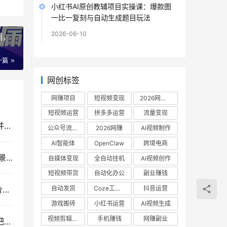
小红书AI原创教辅项目实操课：爆款图
一比一复刻与自动生成题目玩法
2026-06-10
漏，
一篇
网创标签
网赚项目
短视频变现
2026网赚项目
短视频运营
拼多多运营
流量变现
普通家庭子女成长课程，摆脱教育溺爱与严苛误区并引导孩子社会化健康成长
公众号流量主
2026网赚
AI视频制作
AI智能体
OpenClaw
跨境电商
ChatGPT高阶研修课：深度解析提示词技巧、多场景赋能与AI漫剧创作实战指南
自媒体变现
全自动挂机
AI视频创作
短视频带货
自动化办公
副业赚钱
自动发货
Coze工作流
抖音运营
OZON跨境电商全能实战课：从开店入驻、选品定价到精铺推广的全流程运营指南
游戏搬砖
小红书运营
AI视频生成
视频剪辑教程
手机赚钱
网赚副业
自媒体创业进阶指南：百万博主亲授转型经验，手把手搭建个人OPC系统高效运行课程