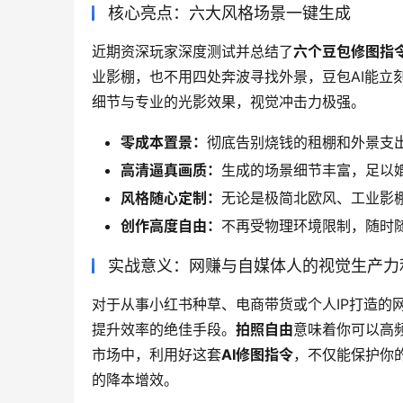
核心亮点：六大风格场景一键生成
近期资深玩家深度测试并总结了
六个豆包修图指
业影棚，也不用四处奔波寻找外景，豆包AI能立
细节与专业的光影效果，视觉冲击力极强。
零成本置景：
彻底告别烧钱的租棚和外景支出
高清逼真画质：
生成的场景细节丰富，足以
风格随心定制：
无论是极简北欧风、工业影
创作高度自由：
不再受物理环境限制，随时
实战意义：网赚与自媒体人的视觉生产力
对于从事小红书种草、电商带货或个人IP打造的
提升效率的绝佳手段。
拍照自由
意味着你可以高
市场中，利用好这套
AI修图指令
，不仅能保护你
的降本增效。