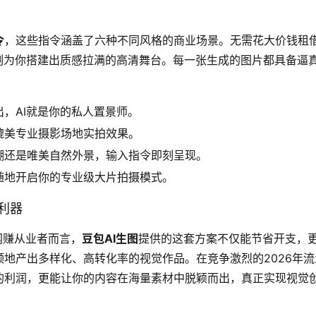
令
，这些指令涵盖了六种不同风格的商业场景。无需花大价钱租
刻为你搭建出质感拉满的高清舞台。每一张生成的图片都具备逼
，AI就是你的私人置景师。
媲美专业摄影场地实拍效果。
棚还是唯美自然外景，输入指令即刻呈现。
随地开启你的专业级大片拍摄模式。
利器
网赚从业者而言，
豆包AI生图
提供的这套方案不仅能节省开支，
频地产出多样化、高转化率的视觉作品。在竞争激烈的2026年流
的利润，更能让你的内容在海量素材中脱颖而出，真正实现视觉