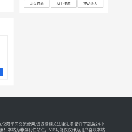
网盘拉新
AI工作流
被动收入
仅限学习交流使用,请遵循相关法律法规,请在下载后24小
骗！本站为非盈利性站点，VIP功能仅仅作为用户喜欢本站