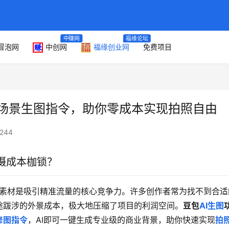
中赚网
福缘论坛
冒泡网
中创网
福缘创业网
免费项目
专业场景生图指令，助你零成本实现拍照自由
244
摄成本枷锁？
觉素材是吸引精准流量的核心竞争力。许多创作者常为找不到合适
途跋涉的外景成本，极大地压缩了项目的利润空间。
豆包
AI生图
修图指令
，AI即可一键生成专业级的商业背景，助你快速实现
拍