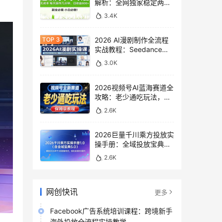
解析：全网独家稳定两年
老项目，助你日赚
3.4K
500+稿费收益
2026 AI漫剧制作全流程
实战教程：Seedance
2.0即梦视频生成与小说
3.0K
授权教学
2026视频号AI蓝海赛道全
攻略：老少通吃玩法，零
基础保姆级副业增收教程
2.6K
2026巨量千川乘方投放实
操手册：全域投放宝典
5.0深度解析ROI提升方案
2.6K
网创快讯
更多
Facebook广告系统培训课程：跨境新手
海外投放全流程实操教学