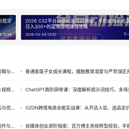
启稳定
2026 CS2平台自动掘金项目揭秘：手机全自动捡
日入300+的蓝海游戏赚钱攻略
4 12:38
2026-03-04 13:57
下
AI短视频创作实战课程，零基础掌握智能工具剪辑与短剧口播视频制作技巧
暖心短剧创作指南，利用AI工具提升告白类短片视频镜头把控与实操课程
思维认知类短视频运营实战课：万能提示词技巧与优质口播作品制作指南
AI漫剧软件提效实战营：十二天系统掌握剧本创作与高效制作变现课程