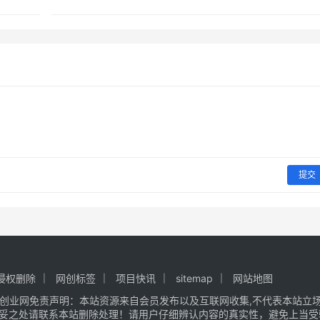
提交
侵权删除
网创标签
项目快讯
sitemap
网站地图
创业网
免责声明：本站资源来自会员发布以及互联网收集,不代表本站立场,
不妥之处请联系本站删除处理！请用户仔细辨认内容的真实性，避免上当受