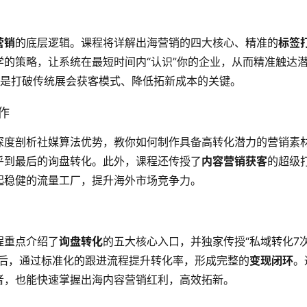
营销
的底层逻辑。课程将详解出海营销的四大核心、精准的
标签
的策略，让系统在最短时间内“认识”你的企业，从而精准触达
是打破传统展会获客模式、降低拓新成本的关键。
作
深度剖析社媒算法优势，教你如何制作具备高转化潜力的营销素
乎到最后的询盘转化。此外，课程还传授了
内容营销获客
的超级
起稳健的流量工厂，提升海外市场竞争力。
程重点介绍了
询盘转化
的五大核心入口，并独家传授“私域转化7
量后，通过标准化的跟进流程提升转化率，形成完整的
变现闭环
。
者，也能快速掌握出海内容营销红利，高效拓新。