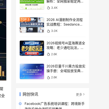
解析：全网独家稳定两年
老项目，助你日赚
3.4K
500+稿费收益
2026 AI漫剧制作全流程
实战教程：Seedance
2.0即梦视频生成与小说
3.0K
授权教学
2026视频号AI蓝海赛道全
攻略：老少通吃玩法，零
基础保姆级副业增收教程
2.6K
2026巨量千川乘方投放实
操手册：全域投放宝典
5.0深度解析ROI提升方案
2.6K
常
网创快讯
更多
建全
Facebook广告系统培训课程：跨境新手
海外投放全流程实操教学