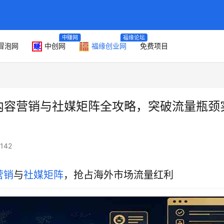
中赚网
福缘论坛
冒泡网
中创网
福缘创业网
免费项目
南：内容营销与社媒矩阵全攻略，突破流量瓶颈
142
营销
与
社媒矩阵
，抢占海外市场流量红利