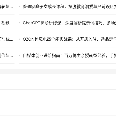
AI短视频创作实战课程，零基础掌握智能工具剪辑与短剧口播视频制作技巧
暖心短剧创作指南，利用AI工具提升告白类短片视频镜头把控与实操课程
思维认知类短视频运营实战课：万能提示词技巧与优质口播作品制作指南
AI漫剧软件提效实战营：十二天系统掌握剧本创作与高效制作变现课程