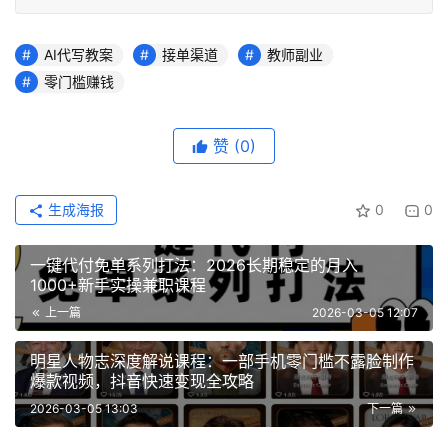
AI代写教案
接单渠道
教师副业
零门槛赚钱
赞
(0)
生成海报
0
0
一键代付免单系列打法：2026长期稳定的月入
1000+新手实操兼职课程
上一篇
2026-03-05 12:07
明星人物志深度解说课程：一部手机零门槛不露脸制作
爆款视频，抖音快速变现全攻略
2026-03-05 13:03
下一篇