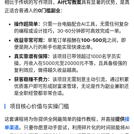
相比于传统的写作项目，
AI代写教案
具有显著的优势，是真
正适合普通人的
0门槛副业
：
操作超简单：
只需一台电脑配合AI工具，无需任何复杂
的编程或设计技巧，30-60分钟即可高效完成一单。
收益非常可观：
单笔订单报酬在
100-500元
之间，即
便是刚入行的新手也能实现快速出单。
真实靠谱有保障：
该项目已带领超过1000名学员实
操，月收入在5000元至20000元不等，且具备极强的
复利效应，做得越久收益越高。
获客稳赚不费力：
该项目无需刻意主动引流，通过积累
优质客户即可形成财富滚雪球，无论是作为副业兼职还
是全职经营都非常合适。
项目核心价值与实操门槛
这套课程将为你提供全网最简单的操作教程，并直接
提供
接
单渠道
。只要你愿意动手尝试，利用碎片化的时间就能将AI