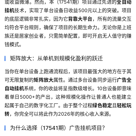
或收益微薄。然而，本（17541期）项目通过先进的
全自动
挂机
技术，实现了单台设备日收益500元以上的突破。项目
的底层逻辑非常扎实，因为它
背靠大平台
，所有的流量交互
均符合平台规则，确保了项目的长期生命力。无论你是上班
族还是居家创业者，只需简单配置，即可开启无人值守的赚
钱模式。
矩阵放大：从单机到规模化盈利的跃迁
当你在单台设备上跑通流程后，该项目最强大的地方在于其
可无限复制的
矩阵放大
属性。通过多台设备同步运行
广告全
自动挂机
系统，你的收益将呈指数级增长。10台设备即意味
着单日5000+的产出，这种规模化操作让普通人也能建立
起属于自己的数字化工厂。由于整个过程
绿色稳定
且
轻松玩
转
，你完全可以将此作为2026年的核心收入来源。
为什么选择（17541期）广告挂机项目？