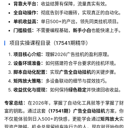
背靠大平台：
收益结算有保障，流量真实有效。
全自动操作：
彻底告别手动搬砖，实现真正的自动化。
单机收益高：
单日500+的产出，领先同类挂机项目。
门槛极低：
不需要编程基础，
新手小白
也能快速上手。
项目实操课程目录（17541期精华）
项目核心介绍：
理解2026广告挂机的盈利原理。
设备环境准备：
如何搭建符合平台要求的挂机环境。
脚本自动化配置：
实现
广告全自动挂机
的关键步骤。
矩阵放大策略：
多设备联动的细节与提效技巧。
收益优化与提现：
如何保持
绿色稳定
并快速回收收益。
专家总结：
在2026年，掌握了自动化工具就等于掌握了财
富的钥匙。通过这套
（17541期）广告全自动挂机
方案，你
不仅能体验到日入500+的快感，更能学会通过
矩阵放大
实
现资产跨越。机会总是留给有执行力的人，现在就开始你的