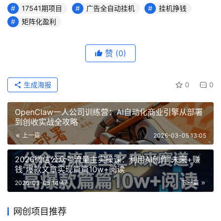
17541期项目
广告全自动挂机
挂机挣钱
矩阵化盈利
赞
(0)
生成海报
0
0
OpenClaw一人公司训练营：AI自动化商业引擎从部署
到创收实战全攻略
上一篇
2026-03-05 13:05
2026微信公众号流量主实操课：利用AI创作“未来+赚
钱”爆款文章实现篇篇10w+阅读
2026-03-05 14:47
下一篇
网创项目推荐