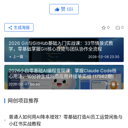
赞
(0)
生成海报
0
0
2026 Git与GitHub基础入门实战课：33节情景式教
学，零基础掌握Git核心技能与团队协作全流程
上一篇
2026-03-06 23:30
2026小白零基础AI编程变现课：掌握Claude Code核
心用法，10分钟生成网页应用并接单实战 (17562期)
2026-03-07 00:30
下一篇
网创项目推荐
普通人如何用AI降本增效？零基础打造AI员工运营闲鱼与
小红书实战教程