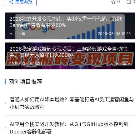
生成海报
0
0
2026独立开发变现指南：实测仅需一行代码，谷歌
Banner广告收益暴涨60%
上一篇
2026-03-08 15:25
2026稳定游戏搬砖变现项目：三款经典游戏全自动挖
金，实现无人值守日入1000+
2026-03-08 15:31
下一篇
网创项目推荐
普通人如何用AI降本增效？零基础打造AI员工运营闲鱼与
小红书实战教程
AI应用全栈实战开发教程：从Git与GitHub版本控制到
Docker容器化部署