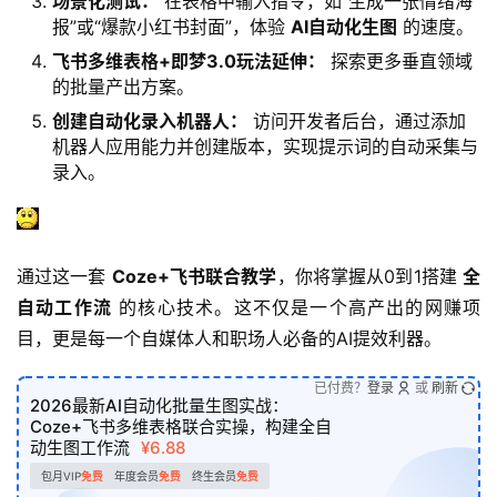
场景化测试：
在表格中输入指令，如“生成一张情绪海
报”或“爆款小红书封面”，体验
AI自动化生图
的速度。
飞书多维表格+即梦3.0玩法延伸：
探索更多垂直领域
的批量产出方案。
创建自动化录入机器人：
访问开发者后台，通过添加
机器人应用能力并创建版本，实现提示词的自动采集与
录入。
通过这一套 
Coze+飞书联合教学
，你将掌握从0到1搭建 
全
自动工作流
 的核心技术。这不仅是一个高产出的网赚项
目，更是每一个自媒体人和职场人必备的AI提效利器。
已付费？
登录
或
刷新
2026最新AI自动化批量生图实战：
Coze+飞书多维表格联合实操，构建全自
动生图工作流
¥6.88
包月VIP
免费
年度会员
免费
终生会员
免费