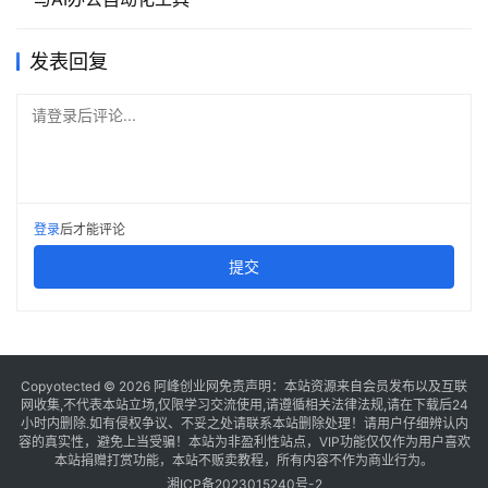
发表回复
请登录后评论...
登录
后才能评论
提交
Copyotected © 2026
阿峰创业网
免责声明：本站资源来自会员发布以及互联
网收集,不代表本站立场,仅限学习交流使用,请遵循相关法律法规,请在下载后24
小时内删除.如有侵权争议、不妥之处请联系本站删除处理！请用户仔细辨认内
容的真实性，避免上当受骗！本站为非盈利性站点，VIP功能仅仅作为用户喜欢
本站捐赠打赏功能，本站不贩卖教程，所有内容不作为商业行为。
湘ICP备2023015240号-2