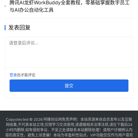
腾讯AI龙虾WorkBuddy全套教程，零基础掌握数字员工
与AI办公自动化工具
发表回复
请登录后评论...
登录
后才能评论
提交
Copyotected © 2026
阿峰创业网
免责声明：本站资源来自会员发布以及互联
网收集,不代表本站立场,仅限学习交流使用,请遵循相关法律法规,请在下载后24
小时内删除.如有侵权争议、不妥之处请联系本站删除处理！请用户仔细辨认内
容的真实性，避免上当受骗！本站为非盈利性站点，VIP功能仅仅作为用户喜欢