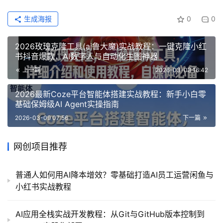
生成海报
0
0
2026玫瑰克隆工具(ai鲁大魔)实战教程：一键克隆小红
书抖音爆款，AI数字人与自动化生图神器
上一篇
2026-03-08 16:42
2026最新Coze平台智能体搭建实战教程：新手小白零
基础保姆级AI Agent实操指南
2026-03-09 07:56
下一篇
网创项目推荐
普通人如何用AI降本增效？零基础打造AI员工运营闲鱼与
小红书实战教程
AI应用全栈实战开发教程：从Git与GitHub版本控制到