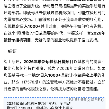
层面进行了全面升级。参与者只需按照最新的实操手册进行
环境部署。即便你从未接触过挂机类项目，也能在极短时间
内掌握核心技巧。目前该项目正处于流量与收益的红利期，
实现
稳定日入1000+
并非难事，关键在于如何抢占先机。
在这个“睡后收入”日益重要的时代，掌握这样一套
2026年
最新tp挂机项目
，无疑为您的副业增收提供了强力支持。
结语
综上所述，
2026年最新tp挂机日提项目
以其极高的投资回
报比和极简的操作难度，成为了2026年网赚风向标。如果
您渴望寻找一个
稳定日入1000+
且能让
小白轻松上手
的副
业，那么（17578期）的这套教学方案绝对不容错过。立即
开启您的自动化赚钱之旅，让科技为您的财富增值赋能。
已付费？
登录
或
刷新
2026最新tp挂机日提项目实战：全自动
稳定日入1000+，零基础小白快速上手攻