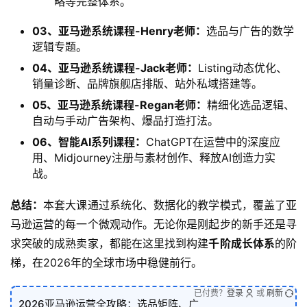
略等完整体系。
03、亚马逊系统课程-Henry老师：
选品与广告的数学
逻辑专题。
04、亚马逊系统课程-Jack老师：
Listing动态优化、
销量诊断、品牌旗舰店排版、站外私域搭建等。
05、亚马逊系统课程-Regan老师：
精细化选品逻辑、
自动与手动广告架构、爆品打造打法。
06、智能AI系列课程：
ChatGPT在运营中的深度应
用、Midjourney注册与素材创作、释放AI创造力实
战。
总结：
本套大课通过系统化、数据化的教学模式，覆盖了亚
马逊运营的每一个微观动作。无论你是刚起步的新手还是寻
求突破的成熟卖家，都能在这里找到构建
千阶成长体系
的阶
梯，在2026年的全球市场中稳健前行。
已付费？
登录
或
刷新
2026亚马逊运营全攻略：选品矩阵、广