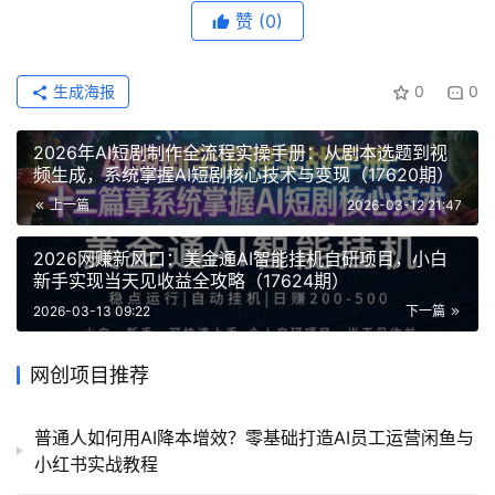
赞
(0)
生成海报
0
0
2026年AI短剧制作全流程实操手册：从剧本选题到视
频生成，系统掌握AI短剧核心技术与变现（17620期）
上一篇
2026-03-12 21:47
2026网赚新风口：美金通AI智能挂机自研项目，小白
新手实现当天见收益全攻略（17624期）
2026-03-13 09:22
下一篇
网创项目推荐
普通人如何用AI降本增效？零基础打造AI员工运营闲鱼与
小红书实战教程