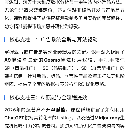
层逻辑，涵盖十大维度数据分析与十余种站内外选品方法。
无论你是追求
蓝海定位
，还是深耕非标品开发与产品差异
化，课程都提供了从供应链测款到多类目实操的完整路径，
助你精准捕捉市场灵感并转化为爆款。
核心支柱二：广告系统全解与算法驱动
掌握
亚马逊广告
是实现业绩爆发的关键。课程深入拆解了
A9算法
与最新的
Cosmo算法
底层逻辑，手把手教你
SP（商品推广）、SB（品牌推广）、SD（展示型推广）的
架构搭建。针对新品、标品、季节性产品及海王打法等进阶
矩阵，提供了全套的数据报表分析与ROI优化策略。
核心支柱三：AI赋能与全流程提效
2026年的运营离不开
AI赋能
。课程详细讲解了如何利用
ChatGPT
撰写高转化率的Listing，以及通过
Midjourney
生
成极具吸引力的视觉素材。通过AI辅助优化广告架构与内容