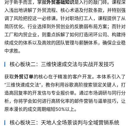
对于新手而言，掌握
外贸基础知识
是入行的敲门砖。课程深
入浅出地讲解了外贸流程、核心术语及付款条款，并特别强
调了风险把控这一必修课。针对职场打工人，课程提供了从
简历优化、行业选择到外贸创业的反脆弱布局方案；而针对
工厂和内贸企业，则重点拆解了如何打造闭环公司、构建持
续成交的体系以及高效的团队管理与薪酬体系，确保企业稳
中求胜。
核心板块二：三维快速成交法与实战开发技巧
获取
外贸订单
的核心在于精准的客户开发。本体系引入了
“三维快速成交法”，教你利用谷歌高阶搜索锁定关键人，打
造高回复率的开发信与专业报价单。通过市场调研与同行分
析，你将学会如何进行高转化率的邮件营销与逼单技巧，让
原本漫长的成交周期缩短50%以上。
核心板块三：天地人全场景谈判与全域营销系统