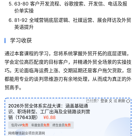
63-80 客户开发流程、谷歌搜索、开发信、电话及报
价单实操
81-92 全域营销底层逻辑、社媒运营、展会拜访及外贸
英语提升
学习收获
通过本套课程的学习，您将系统掌握外贸开拓的底层逻辑，
学会定位高匹配度的目标客户，并精通外贸全场景的实操技
巧。无论面临海运费上涨、交期延期还是客户拖欠货款，您
都能用专业的谈判思维游刃有余地处理，从而成为真正的外
贸高手。
已付费？
登录
或
刷新
2026外贸全体系实战大课：涵盖基础通
识、职场转型、工厂出海及全链路谈判营
销（17643期）
¥6.88
包月VIP
免费
年度会员
免费
终生会员
免费
网络赚钱副业项目资源网