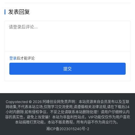
发表回复
请登录后评论...
登录
后才能评论
提交
Copyotected © 2026
阿峰创业网
免责声明：本站资源来自会员发布以及互联
网收集,不代表本站立场,仅限学习交流使用,请遵循相关法律法规,请在下载后24
小时内删除.如有侵权争议、不妥之处请联系本站删除处理！请用户仔细辨认内
容的真实性，避免上当受骗！本站为非盈利性站点，VIP功能仅仅作为用户喜欢
本站捐赠打赏功能，本站不贩卖教程，所有内容不作为商业行为。
湘ICP备2023015240号-2