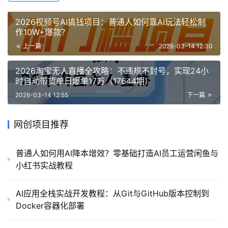
2026视频号AI搞钱项目：普通人如何靠AI玩法轻松制
作10W+爆款？
上一篇
2026-03-14 12:30
2026淘宝无人直播全攻略：不违规不封号，实现24小
时自动带货单日爆单17万（17644期）
2026-03-14 12:55
下一篇
网创项目推荐
普通人如何用AI降本增效？零基础打造AI员工运营闲鱼与
小红书实战教程
AI应用全栈实战开发教程：从Git与GitHub版本控制到
Docker容器化部署