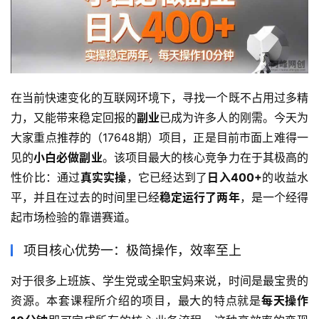
在当前快速变化的互联网环境下，寻找一个既不占用过多精
力，又能带来稳定回报的
副业
已成为许多人的刚需。今天为
大家重点推荐的（17648期）项目，正是目前市面上难得一
见的
小白必做副业
。该项目最大的核心竞争力在于其极高的
性价比：通过
真实实操
，它已经达到了
日入400+
的收益水
平，并且在过去的时间里已经
稳定运行了两年
，是一个经得
起市场检验的靠谱赛道。
项目核心优势一：极简操作，效率至上
对于很多上班族、学生党或全职宝妈来说，时间是最宝贵的
资源。本套课程所介绍的项目，最大的特点就是
每天操作