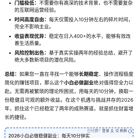
门槛极低：
不需要你有高深的技术背景，也不需要复杂
的互联网运营经验。
时间高度自由：
每天仅需投入10分钟左右的碎片时间，
完全不影响主业。
收益表现优异：
稳定在日入400+的水平，能够有效改
善生活质量。
风险控制出色：
基于真实实操两年的经验总结，避开了
绝大多数新项目的潜在风险。
总结：
如果您一直在寻找一个能够
长期稳定
、操作流程极度
简化的赚钱项目，那么这个
小白必做副业
绝对值得您全力以
赴。无需再被繁琐的理论所困扰，用每天的10分钟，换取一
份稳健且可观的额外收益。在这个机遇与挑战并存的2026
年，抓住这个已经稳定了两年的成熟赛道，就是抓住财富增
长的捷径。
已付费？
登录
或
刷新
2026小白必做稳健副业：每天10分钟实