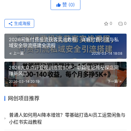
赞
(0)
生成海报
0
0
2026闲鱼付费投流获客实战教程：详解付费引流与私
域安全导流搭建全流程
上一篇
2026-03-14 18:08
2026大众点评变现训练营SOP：单篇笔记揭秘探店网
赚新风口
2026-03-14 20:19
下一篇
网创项目推荐
普通人如何用AI降本增效？零基础打造AI员工运营闲鱼与
小红书实战教程