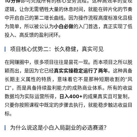
10分钟
即可完成所有的核心业务流程。这种高效率的变现
逻辑，让你无需牺牲大量的休息时间，就能在碎片化的节奏
中开启自己的第二增长曲线。因为操作流程高度标准化且极
为简单，所以被公认为
小白必做
的入门首选，真正实现了低
投入、高反馈的盈利闭环。
项目核心优势二：长久稳健，真实可见
在网赚圈中，很多项目往往是昙花一现。而本项目之所以脱
颖而出，是因为它已经
真实实操稳定运行了两年
。这种具备
长期主义属性的特质，意味着它不是那种短期收割的“风
口”，而是具备持续盈利能力的成熟商业体系。所有的收益
数据均为实际运营所得，
日入400+
的成果真实且可复制，
只要你按照课程中既定的步骤去执行，就能稳步触达收益目
标。
为什么说这是小白入局副业的必选赛道？