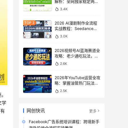
解析：全网独家稳定两年
老项目，助你日赚
3.4K
500+稿费收益
2026 AI漫剧制作全流程
实战教程：Seedance
2.0即梦视频生成与小说
3.0K
授权教学
2026视频号AI蓝海赛道全
攻略：老少通吃玩法，零
基础保姆级副业增收教程
2.6K
2026年YouTube运营全攻
略：掌握油管热门玩法风
向标，实现流量变现双重
2.5K
突破
要。
文学
网创快讯
，有
更多
Facebook广告系统培训课程：跨境新手
海外投放全流程实操教学