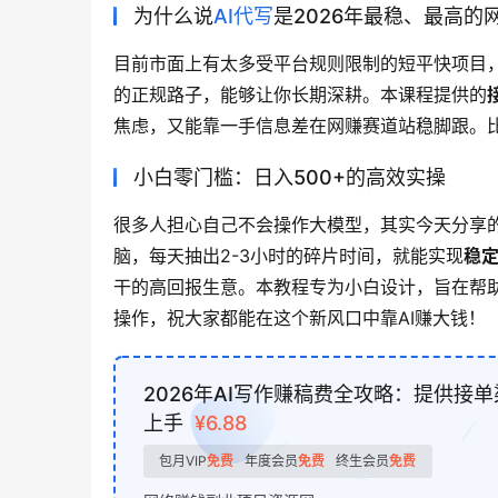
为什么说
AI代写
是2026年最稳、最高的
目前市面上有太多受平台规则限制的短平快项目
的正规路子，能够让你长期深耕。本课程提供的
焦虑，又能靠一手信息差在网赚赛道站稳脚跟。
小白零门槛：日入500+的高效实操
很多人担心自己不会操作大模型，其实今天分享的
脑，每天抽出2-3小时的碎片时间，就能实现
稳定
干的高回报生意。本教程专为小白设计，旨在帮助
操作，祝大家都能在这个新风口中靠AI赚大钱！
2026年AI写作赚稿费全攻略：提供接
上手
¥6.88
包月VIP
免费
年度会员
免费
终生会员
免费