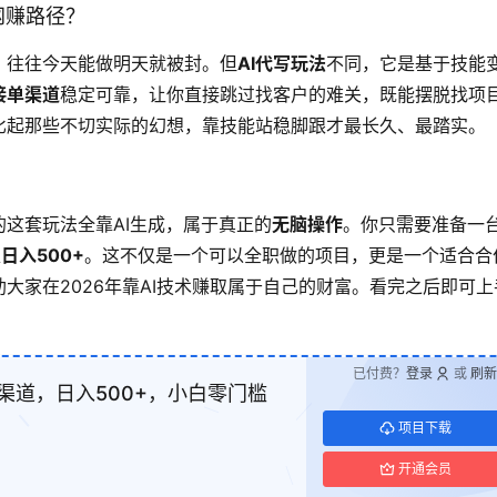
网赚路径？
，往往今天能做明天就被封。但
AI代写玩法
不同，它是基于技能
接单渠道
稳定可靠，让你直接跳过找客户的难关，既能摆脱找项
比起那些不切实际的幻想，靠技能站稳脚跟才最长久、最踏实。
这套玩法全靠AI生成，属于真正的
无脑操作
。你只需要准备一
日入500+
。这不仅是一个可以全职做的项目，更是一个适合合
大家在2026年靠AI技术赚取属于自己的财富。看完之后即可上
已付费？
登录
或
刷新
单渠道，日入500+，小白零门槛
项目下载
开通会员