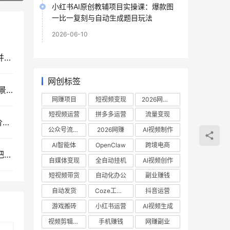
小红书AI原创教辅项目实操课：爆款图
一比一复刻与自动生成题目玩法
2026-06-10
普通家庭子女成长课程，摆脱教育溺爱与严苛误区并引导孩子社会化健康成长
网创标签
ChatGPT高阶研修课：深度解析提示词技巧、多场景赋能与AI漫剧创作实战指南
网赚项目
短视频变现
2026网赚项目
短视频运营
拼多多运营
流量变现
OZON跨境电商全能实战课：从开店入驻、选品定价到精铺推广的全流程运营指南
公众号流量主
2026网赚
AI视频制作
AI智能体
OpenClaw
跨境电商
自媒体创业进阶指南：百万博主亲授转型经验，手把手搭建个人OPC系统高效运行课程
自媒体变现
全自动挂机
AI视频创作
短视频带货
自动化办公
副业赚钱
自动发货
Coze工作流
抖音运营
游戏搬砖
小红书运营
AI视频生成
视频剪辑教程
手机赚钱
网赚副业