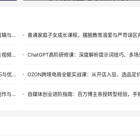
AI短视频创作实战课程，零基础掌握智能工具剪辑与短剧口播视频制作技巧
暖心短剧创作指南，利用AI工具提升告白类短片视频镜头把控与实操课程
思维认知类短视频运营实战课：万能提示词技巧与优质口播作品制作指南
AI漫剧软件提效实战营：十二天系统掌握剧本创作与高效制作变现课程