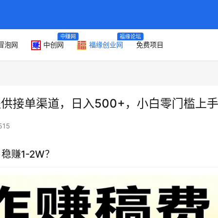
中赚网
福缘论坛
冒泡网
中创网
福缘创业网
免费项目
提供接单渠道，日入500+，小白零门槛上
515
稳赚1-2W？