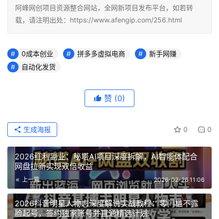
阿峰网创项目资源整合网站，全网新项目发布平台，如若转
载，请注明出处：https://www.afengip.com/256.html
0成本创业
拼多多虚拟电商
新手网赚
自动化发货
赞
(0)
生成海报
0
0
2026红利副业：秘塔AI项目深度拆解，AI智能体配合
网盘拉新实现双倍收益
上一篇
2026-02-26 11:06
2026抖音明星人物志深度解说实战教程：零门槛不露
脸起号，签约独家账号并直通精选计划