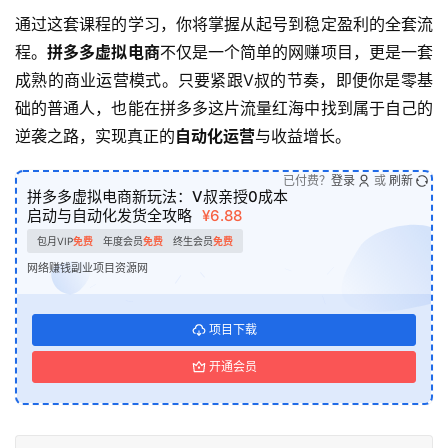
通过这套课程的学习，你将掌握从起号到稳定盈利的全套流
程。
拼多多虚拟电商
不仅是一个简单的网赚项目，更是一套
成熟的商业运营模式。只要紧跟V叔的节奏，即便你是零基
础的普通人，也能在拼多多这片流量红海中找到属于自己的
逆袭之路，实现真正的
自动化运营
与收益增长。
已付费？
登录
或
刷新
拼多多虚拟电商新玩法：V叔亲授0成本
启动与自动化发货全攻略
¥6.88
包月VIP
免费
年度会员
免费
终生会员
免费
网络赚钱副业项目资源网
项目下载
开通会员