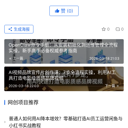
赞
(0)
生成海报
0
0
OpenClaw命令手册：从安装初始化到运维管理全流程
实操，新手高手必备权威参考指南
上一篇
2026-03-18 21:03
AI视频品牌宣传片创作课：7步全流程实操，利用AI工
具打造电影级质感品牌视频
2026-03-18 22:03
下一篇
网创项目推荐
普通人如何用AI降本增效？零基础打造AI员工运营闲鱼与
小红书实战教程