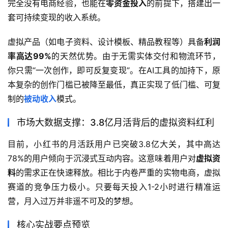
完全没有电商经验，也能在
零资金投入
的前提下，搭建出一
套可持续变现的收入系统。
虚拟产品（如电子资料、设计模板、精品教程等）具备
利润
率高达99%
的天然优势。由于无需实体交付和物流环节，
你只需“一次创作，即可反复变现”。在AI工具的加持下，原
本复杂的创作门槛已被降至最低，真正实现了低门槛、可复
制的
被动收入
模式。
市场大数据支撑：3.8亿月活背后的虚拟资料红利
目前，小红书的月活跃用户已突破3.8亿大关，其中高达
78%的用户倾向于沉浸式互动内容。这意味着用户对
虚拟资
料
的需求正在快速释放。相比于内卷严重的实物电商，虚拟
赛道的竞争压力极小。只要每天投入1-2小时进行精准运
营，月入过万并非遥不可及的梦想。
核心实战要点预览