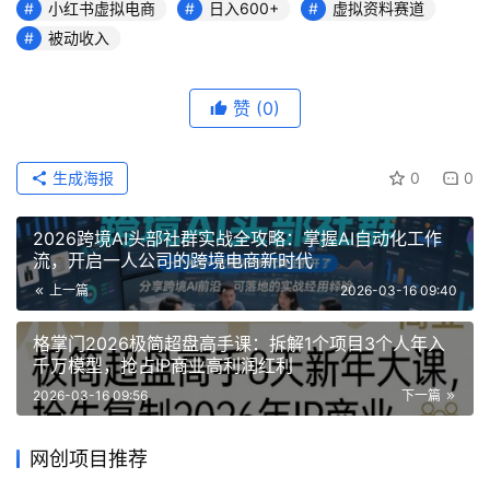
小红书虚拟电商
日入600+
虚拟资料赛道
被动收入
赞
(0)
生成海报
0
0
2026跨境AI头部社群实战全攻略：掌握AI自动化工作
流，开启一人公司的跨境电商新时代
上一篇
2026-03-16 09:40
格掌门2026极简超盘高手课：拆解1个项目3个人年入
千万模型，抢占IP商业高利润红利
2026-03-16 09:56
下一篇
网创项目推荐