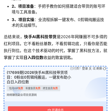
2、项目准备
：手把手教你如何搭建适合带货的账号环
境与工具准备。
3、项目实操
：全流程拆解一键发布、0剪辑纯搬运技
术的实战细节。
总结来说，
快手AI黑科技带货
是2026年网赚圈不可多得的
红利项目。它不看粉丝基数，不看剪辑功底，只看你是否能
执行到位。在这个技术驱动的时代，掌握了黑科技方法，就
掌握了实现
日入四位数
收益的致富钥匙。
已付费？
登录
或
刷新
(17699期)2026快手AI黑科技带货项
目：0粉丝0剪辑纯搬运，一键发布助小
白日入四位数
包月VIP
免费
年度会员
免费
终生会员
免费
网络赚钱副业项目资源网
开通会员