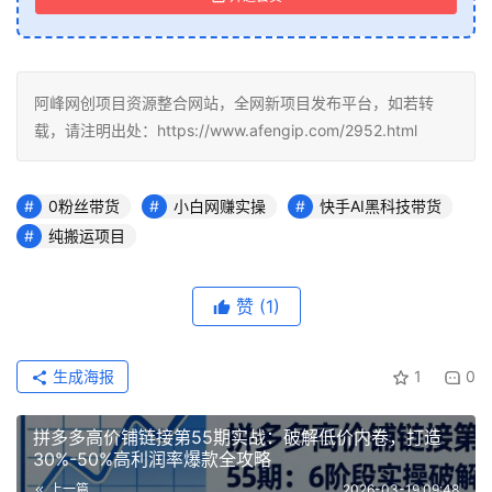
阿峰网创项目资源整合网站，全网新项目发布平台，如若转
载，请注明出处：https://www.afengip.com/2952.html
0粉丝带货
小白网赚实操
快手AI黑科技带货
纯搬运项目
赞
(1)
生成海报
1
0
拼多多高价铺链接第55期实战：破解低价内卷，打造
30%-50%高利润率爆款全攻略
上一篇
2026-03-19 09:48