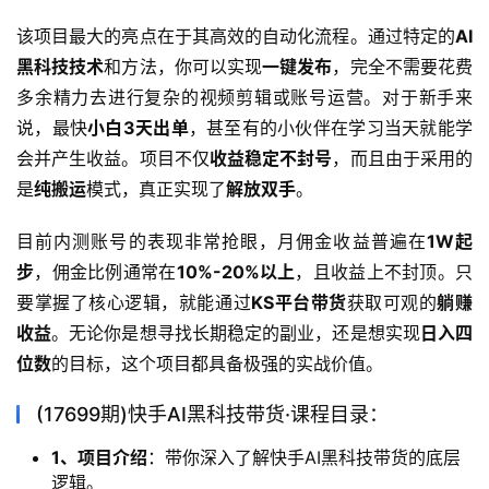
该项目最大的亮点在于其高效的自动化流程。通过特定的
AI
黑科技技术
和方法，你可以实现
一键发布
，完全不需要花费
多余精力去进行复杂的视频剪辑或账号运营。对于新手来
说，最快
小白3天出单
，甚至有的小伙伴在学习当天就能学
会并产生收益。项目不仅
收益稳定不封号
，而且由于采用的
是
纯搬运
模式，真正实现了
解放双手
。
目前内测账号的表现非常抢眼，月佣金收益普遍在
1W起
步
，佣金比例通常在
10%-20%以上
，且收益上不封顶。只
要掌握了核心逻辑，就能通过
KS平台带货
获取可观的
躺赚
收益
。无论你是想寻找长期稳定的副业，还是想实现
日入四
位数
的目标，这个项目都具备极强的实战价值。
(17699期)快手AI黑科技带货·课程目录：
1、项目介绍
：带你深入了解快手AI黑科技带货的底层
逻辑。