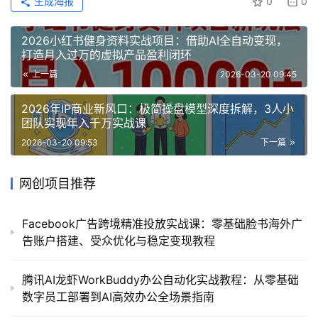
生成海报
0
0
2026小红书健身资料实战项目：借助AI全自动变现，
打造月入过万的虚拟产品盈利闭环
上一篇
2026-03-20 09:45
2026年IP商业新风口：极简操盘模型深度拆解，3人小
团队实现年入千万实战课
2026-03-20 09:53
下一篇
网创项目推荐
Facebook广告跨境精准投放实战课：零基础脸书海外广
告账户搭建、受众优化与稳定变现教程
腾讯AI龙虾WorkBuddy办公自动化实战教程：从零基础
数字员工部署到AI高效办公全场景指南