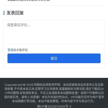
发表回复
请登录后评论...
登录
后才能评论
提交
Copyotected © 2026
阿峰创业网
免责声明：本站资源来自会员发布以及互联
网收集,不代表本站立场,仅限学习交流使用,请遵循相关法律法规,请在下载后24
小时内删除.如有侵权争议、不妥之处请联系本站删除处理！请用户仔细辨认内
容的真实性，避免上当受骗！本站为非盈利性站点，VIP功能仅仅作为用户喜欢
本站捐赠打赏功能，本站不贩卖教程，所有内容不作为商业行为。
湘ICP备2023015240号-2