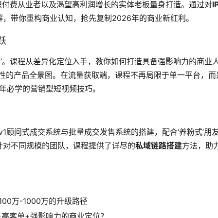
识付费从业者以及渴望高利润增长的实体老板量身打造。通过对
I
解，带你重构商业认知，抢先复制2026年的商业新红利。
跃
简’。课程从差异化定位入手，教你如何打造具备强影响力的商业
粘性的产品全景图。在流量获取端，课程不再局限于单一平台，而
6年必学的营销型短视频技巧。
v1顾问式成交系统与批量成交发售系统的搭建，配合‘养粉式’朋
针对不同规模的团队，课程提供了详尽的
私域链路搭建
方法，助
100万-1000万的升级路径
+高客单+强影响力的商业定位？