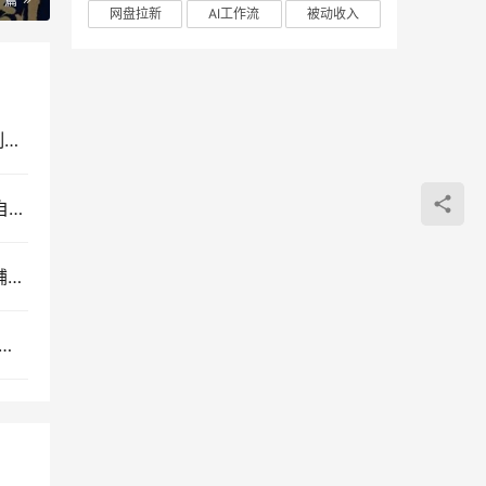
一篇
网盘拉新
AI工作流
被动收入
AI应用全栈实战开发教程：从Git与GitHub版本控制到Docker容器化部署
小红书虚拟电商零成本创业教程：搜索流量红利与自动发货实操课
小红书虚拟产品AI实战课：零囤货不露脸的网赚店铺运营全流程教学
虾WorkBuddy全套教程，零基础掌握数字员工与AI办公自动化工具