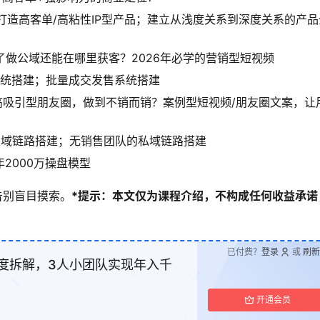
打造高客单/高粘性IP型产品；建立从浅度关系到深度关系的产品
了做公域还能在哪里获客？2026年必学的营销型短视频
交系统搭建；批量成交发售系统搭建
高吸引型朋友圈，做到不销而销？案例型短视频/朋友圈文案，让
私域链路搭建；无销售团队的私域链路搭建
年2000万操盘模型
告别盲目摸索。
*提示：本文仅为课程介绍，不构成任何收益承诺
已付费？
登录
或
刷新
深度拆解，3人小团队实现年入千
开通会员