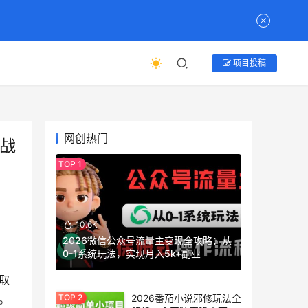
项目投稿
网创热门
实战
10.6K
2026微信公众号流量主变现全攻略：从
0-1系统玩法，实现月入5k+副业
取
2026番茄小说邪修玩法全
。