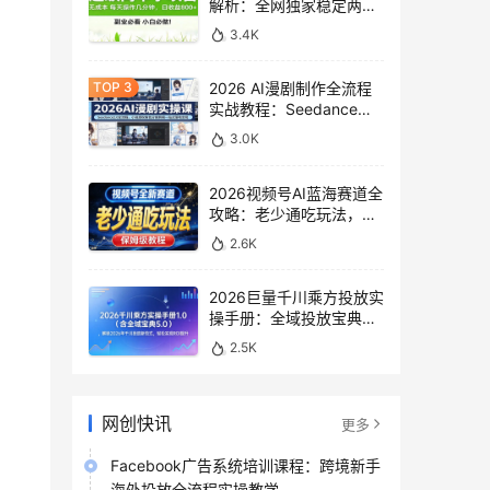
解析：全网独家稳定两年
老项目，助你日赚
3.4K
500+稿费收益
2026 AI漫剧制作全流程
实战教程：Seedance
2.0即梦视频生成与小说
3.0K
授权教学
2026视频号AI蓝海赛道全
攻略：老少通吃玩法，零
基础保姆级副业增收教程
2.6K
2026巨量千川乘方投放实
操手册：全域投放宝典
5.0深度解析ROI提升方案
2.5K
网创快讯
更多
Facebook广告系统培训课程：跨境新手
海外投放全流程实操教学