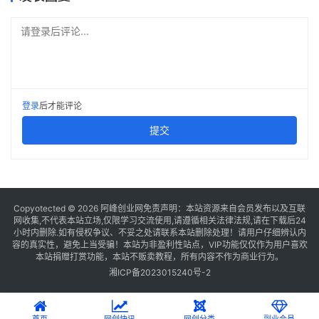
请登录后评论...
登录
后才能评论
提交
Copyotected © 2026
阿峰创业网
免责声明：本站资源来自会员发布以及互联
网收集,不代表本站立场,仅限学习交流使用,请遵循相关法律法规,请在下载后24
小时内删除.如有侵权争议、不妥之处请联系本站删除处理！请用户仔细辨认内
容的真实性，避免上当受骗！本站为非盈利性站点，VIP功能仅仅作为用户喜欢
本站捐赠打赏功能，本站不贩卖教程，所有内容不作为商业行为。
湘ICP备2023015240号-2