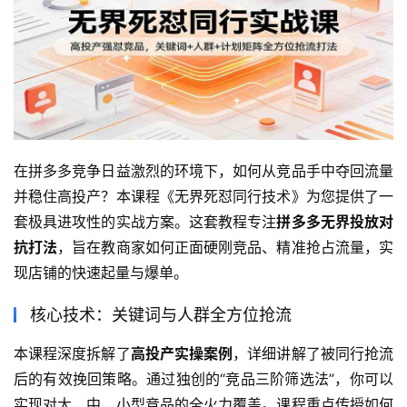
在拼多多竞争日益激烈的环境下，如何从竞品手中夺回流量
并稳住高投产？本课程《无界死怼同行技术》为您提供了一
套极具进攻性的实战方案。这套教程专注
拼多多无界投放对
抗打法
，旨在教商家如何正面硬刚竞品、精准抢占流量，实
现店铺的快速起量与爆单。
核心技术：关键词与人群全方位抢流
本课程深度拆解了
高投产实操案例
，详细讲解了被同行抢流
后的有效挽回策略。通过独创的“竞品三阶筛选法”，你可以
实现对大、中、小型竞品的全火力覆盖。课程重点传授如何