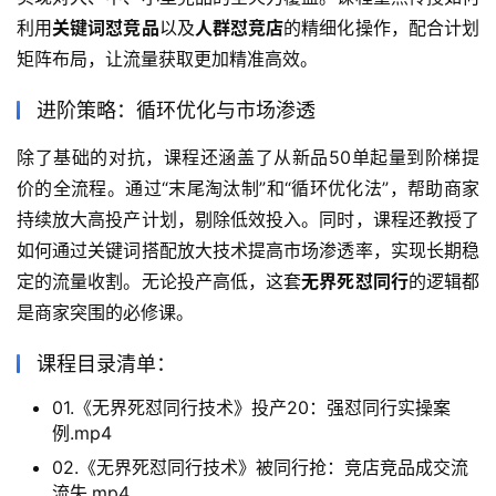
利用
关键词怼竞品
以及
人群怼竞店
的精细化操作，配合计划
矩阵布局，让流量获取更加精准高效。
进阶策略：循环优化与市场渗透
除了基础的对抗，课程还涵盖了从新品50单起量到阶梯提
价的全流程。通过“末尾淘汰制”和“循环优化法”，帮助商家
持续放大高投产计划，剔除低效投入。同时，课程还教授了
如何通过关键词搭配放大技术提高市场渗透率，实现长期稳
定的流量收割。无论投产高低，这套
无界死怼同行
的逻辑都
是商家突围的必修课。
课程目录清单：
01.《无界死怼同行技术》投产20：强怼同行实操案
例.mp4
02.《无界死怼同行技术》被同行抢：竞店竞品成交流
流失.mp4