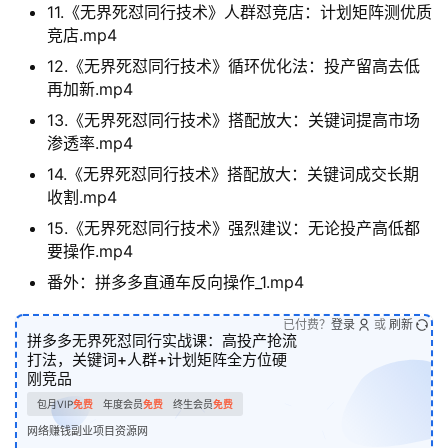
11.《无界死怼同行技术》人群怼竞店：计划矩阵测优质
竞店.mp4
12.《无界死怼同行技术》循环优化法：投产留高去低
再加新.mp4
13.《无界死怼同行技术》搭配放大：关键词提高市场
渗透率.mp4
14.《无界死怼同行技术》搭配放大：关键词成交长期
收割.mp4
15.《无界死怼同行技术》强烈建议：无论投产高低都
要操作.mp4
番外：拼多多直通车反向操作_1.mp4
已付费？
登录
或
刷新
拼多多无界死怼同行实战课：高投产抢流
打法，关键词+人群+计划矩阵全方位硬
刚竞品
包月VIP
免费
年度会员
免费
终生会员
免费
网络赚钱副业项目资源网