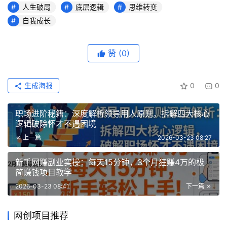
人生破局
底层逻辑
思维转变
自我成长
赞
(0)
生成海报
0
0
职场进阶秘籍：深度解析领导用人原则，拆解四大核心
逻辑破除怀才不遇困境
上一篇
2026-03-23 08:27
新手网赚副业实操：每天15分钟，3个月狂赚4万的极
简赚钱项目教学
2026-03-23 08:41
下一篇
网创项目推荐