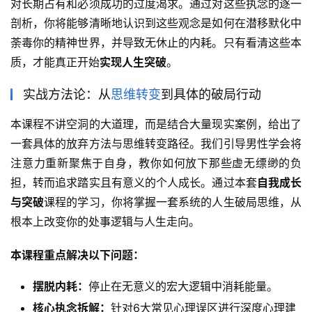
对长期占有和必须成功的过度渴求。通过对这些执念的逐一
剖析，你将能够清晰地认识到这些观念是如何在潜移默化中
荼毒你的精神世界，并导致无休止的内耗。只有看清这些本
质，才能真正开始
实现人生突破
。
实战方法论：从
思维转变
到具体的破局行动
本课程不讲空洞的大道理，而是结合大量现实案例，给出了
一套具体的放弃方法与思维转变路径。我们引导男性学会将
注意力重新聚焦于自身，教你如何放下那些虚无缥缈的负
担，转而追求踏实且有意义的个人成长。通过本套
自我成长
与突破
课程的学习，你将掌握一套系统的人生破局思维，从
根本上改变你的处事逻辑与人生走向。
本课程重点解决以下问题：
摆脱内耗：
停止在无意义的宏大逻辑中消耗能量。
核心执念拆解：
针对6大常见心理误区进行深度心理建