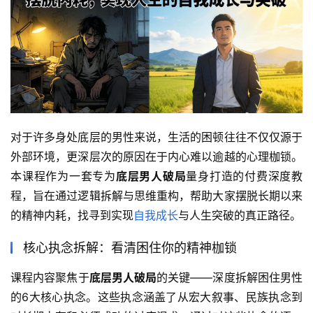
对于许多身处底层的男性来说，生活的困顿往往不仅仅源于
外部环境，更深层次的原因在于内心难以逾越的心理枷锁。
本课程作为一套专为
底层男人破局
量身打造的付费深度教
程，旨在通过逻辑拆解与思维重构，帮助大家摆脱长期以来
的精神内耗，找寻到实现
自我成长
与人生突破的真正路径。
核心执念拆解：看清困住你的精神枷锁
课程内容聚焦于
底层男人破局
的关键——深度拆解困住男性
的6大核心执念。这些执念涵盖了从宏大叙事、民族执念到