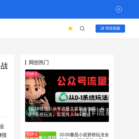
项目投稿
网创热门
实战
10.5K
2026微信公众号流量主变现全攻略：从
0-1系统玩法，实现月入5k+副业
业
2026番茄小说邪修玩法全
作
技