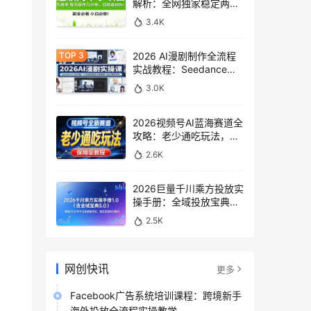
解析：全网独家稳定两年
老项目，助你日赚
3.4K
500+稿费收益
2026 AI漫剧制作全流程
实战教程：Seedance
2.0即梦视频生成与小说
3.0K
授权教学
2026视频号AI蓝海赛道全
攻略：老少通吃玩法，零
基础保姆级副业增收教程
2.6K
2026巨量千川乘方投放实
操手册：全域投放宝典
5.0深度解析ROI提升方案
2.5K
网创快讯
更多
Facebook广告系统培训课程：跨境新手
海外投放全流程实操教学