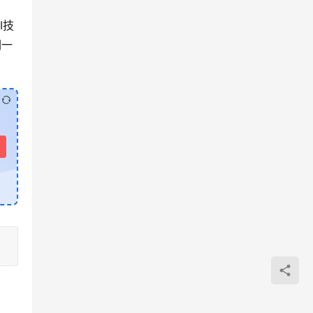
I技
们一