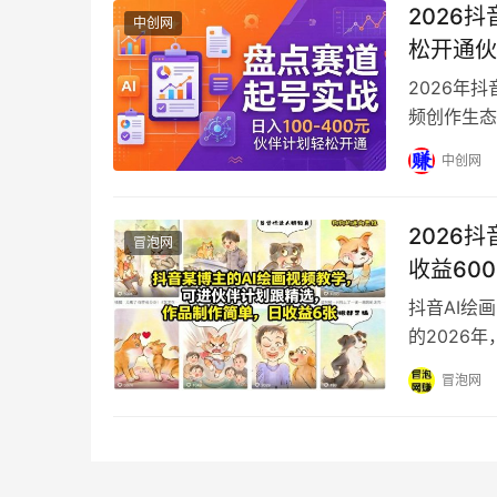
2026
中创网
松开通伙
2026年
频创作生态
长最快的垂
中创网
2026
冒泡网
收益60
抖音AI绘
的2026
成为无数副
冒泡网