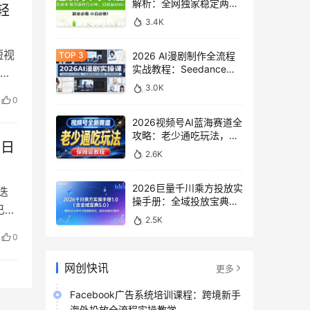
解析：全网独家稳定两年
轻
老项目，助你日赚
3.4K
500+稿费收益
短视
2026 AI漫剧制作全流程
实战教程：Seedance
量增
2.0即梦视频生成与小说
3.0K
授权教学
0
2026视频号AI蓝海赛道全
攻略：老少通吃玩法，零
现日
基础保姆级副业增收教程
2.6K
2026巨量千川乘方投放实
迭
操手册：全域投放宝典
已经
5.0深度解析ROI提升方案
2.5K
0
网创快讯
更多
Facebook广告系统培训课程：跨境新手
海外投放全流程实操教学