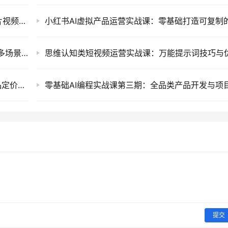
暖心短剧创作指南，利用AI工具提升告白类短片视频镜头把控与实操课程
ChatGPT高阶研修课：深度解析提示词技巧、多场景赋能与AI漫剧创作实战指南
OZON跨境电商全能实战课：从开店入驻、选品定价到精铺推广的全流程运营指南
提交