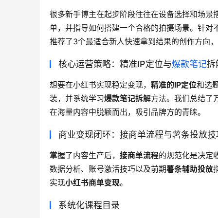
很多新手博主在起步阶段往往在设备选择和场景
单，并指导如何搭建一个合格的拍摄场景。针对
推荐了3个最适合新人快速拿到结果的创作方向
核心运营策略：精准IP定位与
爆款笔记
拆
想要在小红书实现稳定变现，
精准的IP定位
和选
装，并系统学习
爆款笔记拆解
方法。我们总结了
在海量内容中脱颖而出，吸引品牌方的青睐。
商业变现闭环：接商单流程与薯条投放技
掌握了内容生产后，
接商单流程
的规范化是决定
数据分析、账号激活技巧以及前期
薯条辅助投放
实现
小红书商单变现
。
系统化课程目录