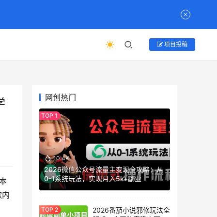
项目投稿
网创热门
学
10.4K
2026微信公众号流量主变现全攻略：从
0-1系统玩法，实现月入5k+副业
本
款内
2026番茄小说邪修玩法全