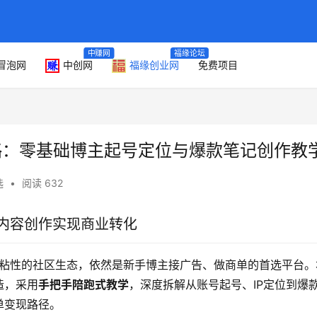
中赚网
福缘论坛
冒泡网
中创网
福缘创业网
免费项目
略：零基础博主起号定位与爆款笔记创作教
选
•
阅读 632
内容创作实现商业转化
粘性的社区生态，依然是新手博主接广告、做商单的首选平台。
造，采用
手把手陪跑式教学
，深度拆解从账号起号、IP定位到爆
单变现路径。