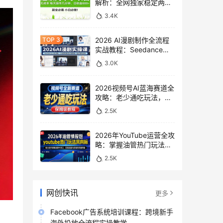
解析：全网独家稳定两年
老项目，助你日赚
3.4K
500+稿费收益
2026 AI漫剧制作全流程
实战教程：Seedance
2.0即梦视频生成与小说
3.0K
授权教学
2026视频号AI蓝海赛道全
攻略：老少通吃玩法，零
基础保姆级副业增收教程
2.5K
2026年YouTube运营全攻
略：掌握油管热门玩法风
向标，实现流量变现双重
2.5K
突破
网创快讯
更多
Facebook广告系统培训课程：跨境新手
海外投放全流程实操教学