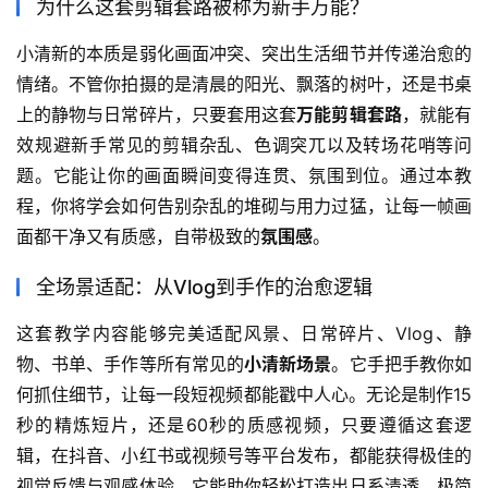
为什么这套剪辑套路被称为新手万能？
小清新的本质是弱化画面冲突、突出生活细节并传递治愈的
情绪。不管你拍摄的是清晨的阳光、飘落的树叶，还是书桌
上的静物与日常碎片，只要套用这套
万能剪辑套路
，就能有
效规避新手常见的剪辑杂乱、色调突兀以及转场花哨等问
题。它能让你的画面瞬间变得连贯、氛围到位。通过本教
程，你将学会如何告别杂乱的堆砌与用力过猛，让每一帧画
面都干净又有质感，自带极致的
氛围感
。
全场景适配：从Vlog到手作的治愈逻辑
这套教学内容能够完美适配风景、日常碎片、Vlog、静
物、书单、手作等所有常见的
小清新场景
。它手把手教你如
何抓住细节，让每一段短视频都能戳中人心。无论是制作15
秒的精炼短片，还是60秒的质感视频，只要遵循这套逻
辑，在抖音、小红书或视频号等平台发布，都能获得极佳的
视觉反馈与观感体验。它能助你轻松打造出日系清透、极简