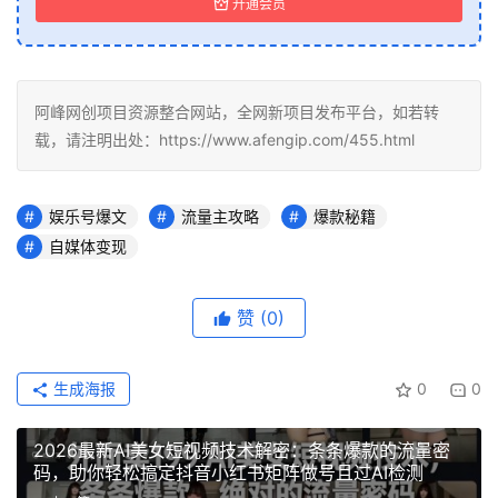
开通会员
阿峰网创项目资源整合网站，全网新项目发布平台，如若转
载，请注明出处：https://www.afengip.com/455.html
娱乐号爆文
流量主攻略
爆款秘籍
自媒体变现
赞
(0)
生成海报
0
0
2026最新AI美女短视频技术解密：条条爆款的流量密
码，助你轻松搞定抖音小红书矩阵做号且过AI检测