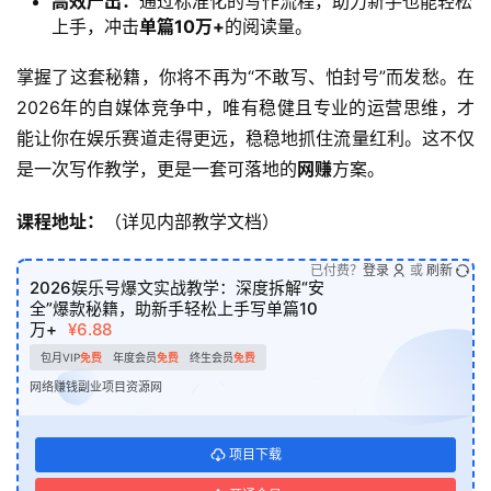
高效产出：
通过标准化的写作流程，助力新手也能轻松
上手，冲击
单篇10万+
的阅读量。
掌握了这套秘籍，你将不再为“不敢写、怕封号”而发愁。在
2026年的自媒体竞争中，唯有稳健且专业的运营思维，才
能让你在娱乐赛道走得更远，稳稳地抓住流量红利。这不仅
是一次写作教学，更是一套可落地的
网赚
方案。
课程地址：
（详见内部教学文档）
已付费？
登录
或
刷新
2026娱乐号爆文实战教学：深度拆解“安
全”爆款秘籍，助新手轻松上手写单篇10
万+
¥6.88
包月VIP
免费
年度会员
免费
终生会员
免费
网络赚钱副业项目资源网
项目下载